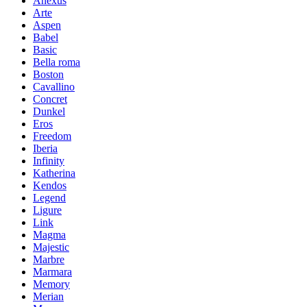
Anexus
Arte
Aspen
Babel
Basic
Bella roma
Boston
Cavallino
Concret
Dunkel
Eros
Freedom
Iberia
Infinity
Katherina
Kendos
Legend
Ligure
Link
Magma
Majestic
Marbre
Marmara
Memory
Merian