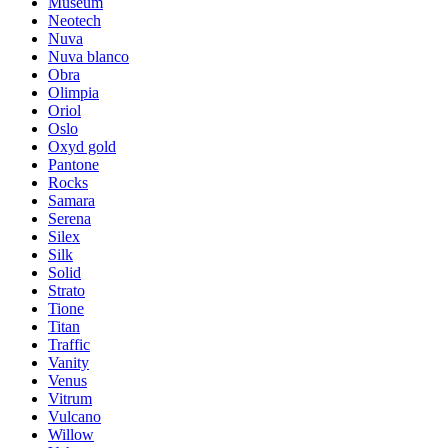
Museum
Neotech
Nuva
Nuva blanco
Obra
Olimpia
Oriol
Oslo
Oxyd gold
Pantone
Rocks
Samara
Serena
Silex
Silk
Solid
Strato
Tione
Titan
Traffic
Vanity
Venus
Vitrum
Vulcano
Willow