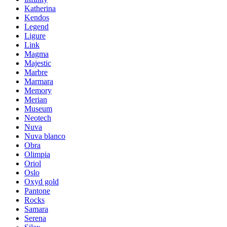
Katherina
Kendos
Legend
Ligure
Link
Magma
Majestic
Marbre
Marmara
Memory
Merian
Museum
Neotech
Nuva
Nuva blanco
Obra
Olimpia
Oriol
Oslo
Oxyd gold
Pantone
Rocks
Samara
Serena