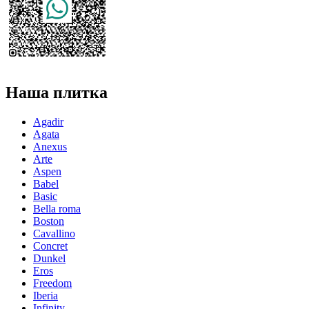
Наша плитка
Agadir
Agata
Anexus
Arte
Aspen
Babel
Basic
Bella roma
Boston
Cavallino
Concret
Dunkel
Eros
Freedom
Iberia
Infinity