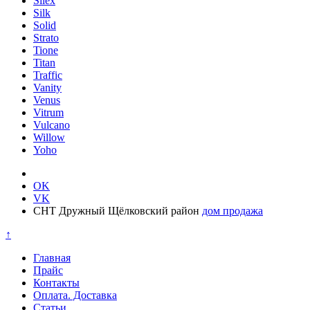
Silex
Silk
Solid
Strato
Tione
Titan
Traffic
Vanity
Venus
Vitrum
Vulcano
Willow
Yoho
OK
VK
СНТ Дружный Щёлковский район
дом продажа
↑
Главная
Прайс
Контакты
Оплата. Доставка
Статьи