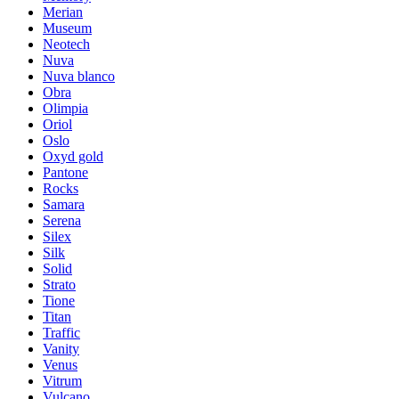
Merian
Museum
Neotech
Nuva
Nuva blanco
Obra
Olimpia
Oriol
Oslo
Oxyd gold
Pantone
Rocks
Samara
Serena
Silex
Silk
Solid
Strato
Tione
Titan
Traffic
Vanity
Venus
Vitrum
Vulcano