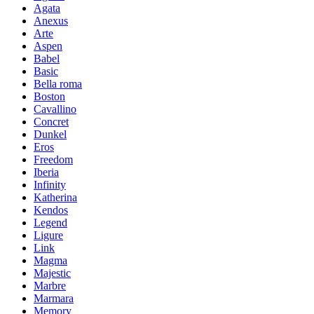
Agata
Anexus
Arte
Aspen
Babel
Basic
Bella roma
Boston
Cavallino
Concret
Dunkel
Eros
Freedom
Iberia
Infinity
Katherina
Kendos
Legend
Ligure
Link
Magma
Majestic
Marbre
Marmara
Memory