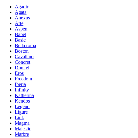
Agadir
Agata
Anexus
Arte
Aspen
Babel
Basic
Bella roma
Boston
Cavallino
Concret
Dunkel
Eros
Freedom
Iberia
Infinity
Katherina
Kendos
Legend
Ligure
Link
Magma
Majestic
Marbre