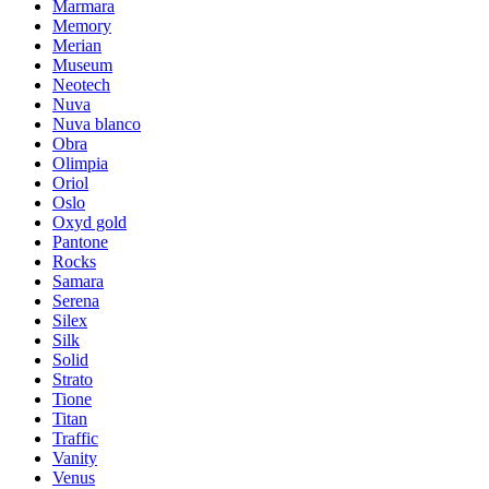
Marmara
Memory
Merian
Museum
Neotech
Nuva
Nuva blanco
Obra
Olimpia
Oriol
Oslo
Oxyd gold
Pantone
Rocks
Samara
Serena
Silex
Silk
Solid
Strato
Tione
Titan
Traffic
Vanity
Venus