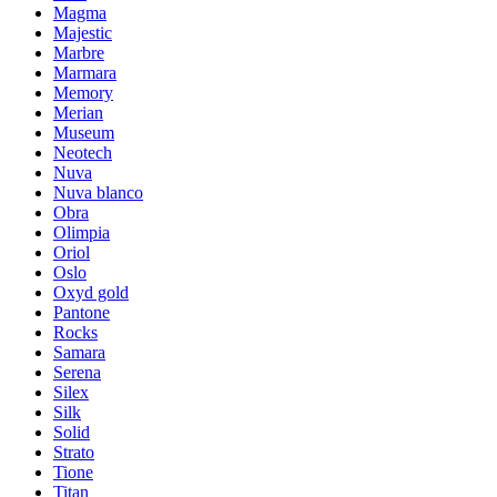
Magma
Majestic
Marbre
Marmara
Memory
Merian
Museum
Neotech
Nuva
Nuva blanco
Obra
Olimpia
Oriol
Oslo
Oxyd gold
Pantone
Rocks
Samara
Serena
Silex
Silk
Solid
Strato
Tione
Titan