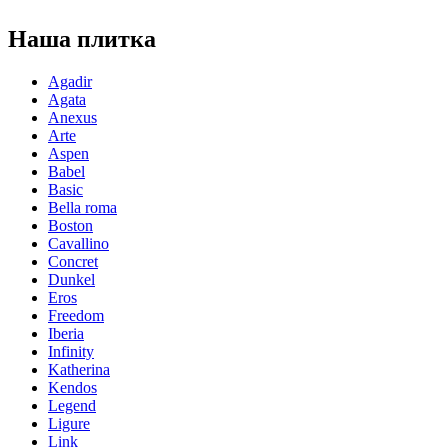
Наша плитка
Agadir
Agata
Anexus
Arte
Aspen
Babel
Basic
Bella roma
Boston
Cavallino
Concret
Dunkel
Eros
Freedom
Iberia
Infinity
Katherina
Kendos
Legend
Ligure
Link