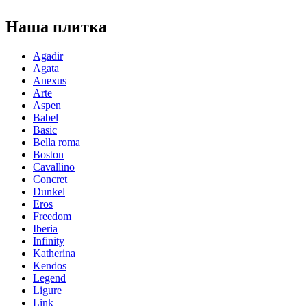
Наша плитка
Agadir
Agata
Anexus
Arte
Aspen
Babel
Basic
Bella roma
Boston
Cavallino
Concret
Dunkel
Eros
Freedom
Iberia
Infinity
Katherina
Kendos
Legend
Ligure
Link