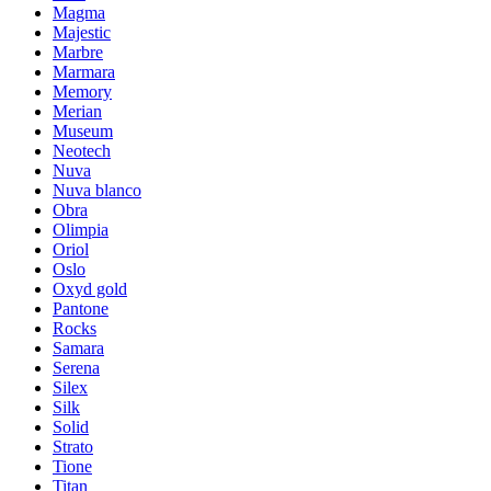
Magma
Majestic
Marbre
Marmara
Memory
Merian
Museum
Neotech
Nuva
Nuva blanco
Obra
Olimpia
Oriol
Oslo
Oxyd gold
Pantone
Rocks
Samara
Serena
Silex
Silk
Solid
Strato
Tione
Titan