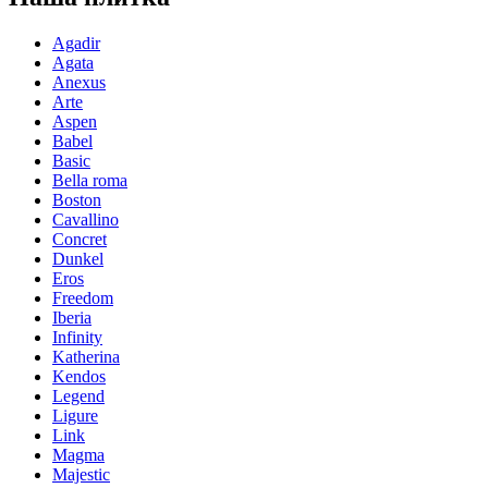
Agadir
Agata
Anexus
Arte
Aspen
Babel
Basic
Bella roma
Boston
Cavallino
Concret
Dunkel
Eros
Freedom
Iberia
Infinity
Katherina
Kendos
Legend
Ligure
Link
Magma
Majestic