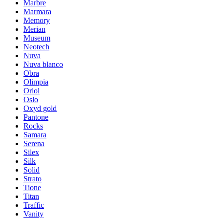
Marbre
Marmara
Memory
Merian
Museum
Neotech
Nuva
Nuva blanco
Obra
Olimpia
Oriol
Oslo
Oxyd gold
Pantone
Rocks
Samara
Serena
Silex
Silk
Solid
Strato
Tione
Titan
Traffic
Vanity