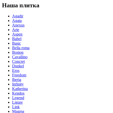
Наша плитка
Agadir
Agata
Anexus
Arte
Aspen
Babel
Basic
Bella roma
Boston
Cavallino
Concret
Dunkel
Eros
Freedom
Iberia
Infinity
Katherina
Kendos
Legend
Ligure
Link
Magma