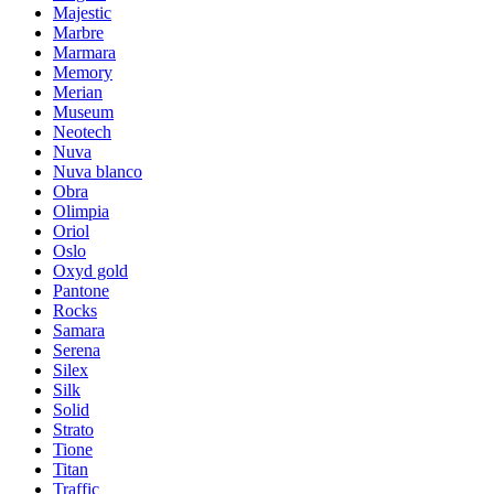
Majestic
Marbre
Marmara
Memory
Merian
Museum
Neotech
Nuva
Nuva blanco
Obra
Olimpia
Oriol
Oslo
Oxyd gold
Pantone
Rocks
Samara
Serena
Silex
Silk
Solid
Strato
Tione
Titan
Traffic