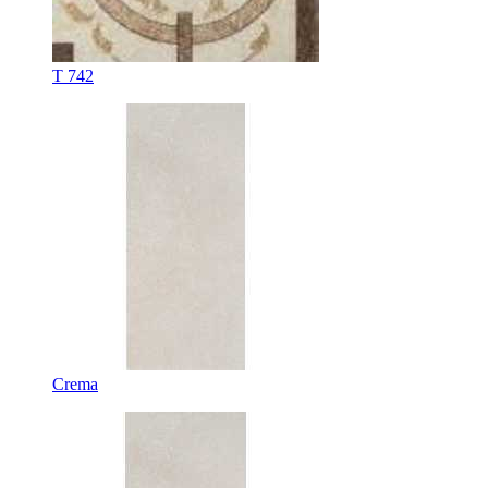
T 742
Crema