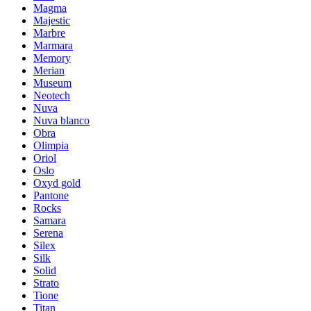
Magma
Majestic
Marbre
Marmara
Memory
Merian
Museum
Neotech
Nuva
Nuva blanco
Obra
Olimpia
Oriol
Oslo
Oxyd gold
Pantone
Rocks
Samara
Serena
Silex
Silk
Solid
Strato
Tione
Titan