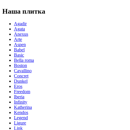
Наша плитка
Agadir
Agata
Anexus
Arte
Aspen
Babel
Basic
Bella roma
Boston
Cavallino
Concret
Dunkel
Eros
Freedom
Iberia
Infinity
Katherina
Kendos
Legend
Ligure
Link