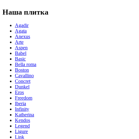
Наша плитка
Agadir
Agata
Anexus
Arte
Aspen
Babel
Basic
Bella roma
Boston
Cavallino
Concret
Dunkel
Eros
Freedom
Iberia
Infinity
Katherina
Kendos
Legend
Ligure
Link