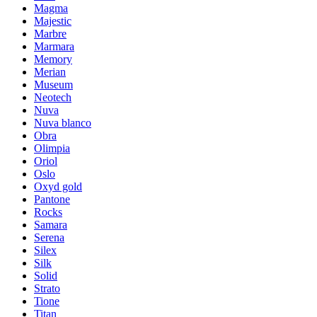
Magma
Majestic
Marbre
Marmara
Memory
Merian
Museum
Neotech
Nuva
Nuva blanco
Obra
Olimpia
Oriol
Oslo
Oxyd gold
Pantone
Rocks
Samara
Serena
Silex
Silk
Solid
Strato
Tione
Titan