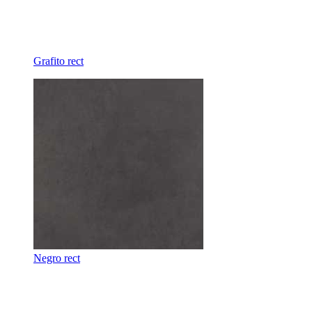
Grafito rect
Negro rect