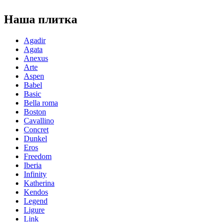
Наша плитка
Agadir
Agata
Anexus
Arte
Aspen
Babel
Basic
Bella roma
Boston
Cavallino
Concret
Dunkel
Eros
Freedom
Iberia
Infinity
Katherina
Kendos
Legend
Ligure
Link