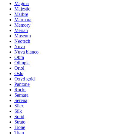
Magma
Majestic
Marbre
Marmara
Memory
Merian
Museum
Neotech
Nuva
Nuva blanco
Obra
Olimpia
Oriol
Oslo
Oxyd gold
Pantone
Rocks
Samara
Serena
Silex
Silk
Solid
Strato
Tione
Titan