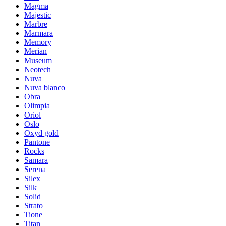
Magma
Majestic
Marbre
Marmara
Memory
Merian
Museum
Neotech
Nuva
Nuva blanco
Obra
Olimpia
Oriol
Oslo
Oxyd gold
Pantone
Rocks
Samara
Serena
Silex
Silk
Solid
Strato
Tione
Titan