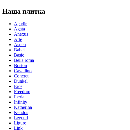
Наша плитка
Agadir
Agata
Anexus
Arte
Aspen
Babel
Basic
Bella roma
Boston
Cavallino
Concret
Dunkel
Eros
Freedom
Iberia
Infinity
Katherina
Kendos
Legend
Ligure
Link