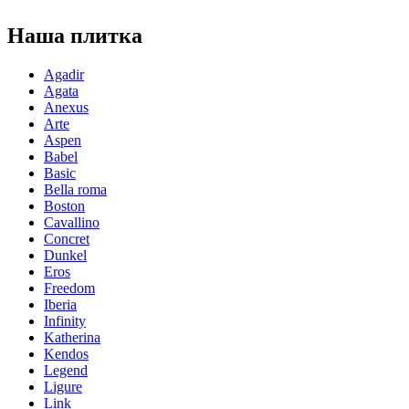
Наша плитка
Agadir
Agata
Anexus
Arte
Aspen
Babel
Basic
Bella roma
Boston
Cavallino
Concret
Dunkel
Eros
Freedom
Iberia
Infinity
Katherina
Kendos
Legend
Ligure
Link