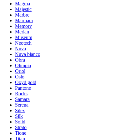
Magma
Majestic
Marbre
Marmara
Memory
Merian
Museum
Neotech
Nuva
Nuva blanco
Obra
Olimpia
Oriol
Oslo
Oxyd gold
Pantone
Rocks
Samara
Serena
Silex
Silk
Solid
Strato
Tione
Titan