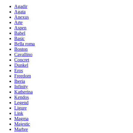
Agadir
Agata
Anexus
Arte
Aspen
Babel
Basic
Bella roma
Boston
Cavallino
Concret
Dunkel
Eros
Freedom
Iberia
Infinity
Katherina
Kendos
Legend
Ligure
Link
Magma
Majestic
Marbre