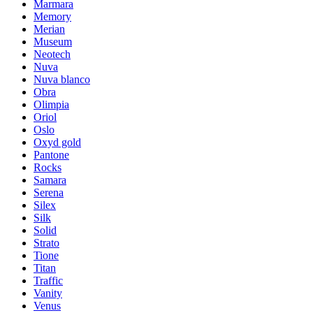
Marmara
Memory
Merian
Museum
Neotech
Nuva
Nuva blanco
Obra
Olimpia
Oriol
Oslo
Oxyd gold
Pantone
Rocks
Samara
Serena
Silex
Silk
Solid
Strato
Tione
Titan
Traffic
Vanity
Venus