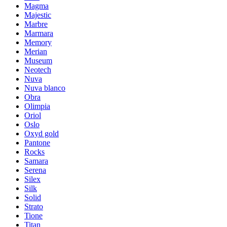
Magma
Majestic
Marbre
Marmara
Memory
Merian
Museum
Neotech
Nuva
Nuva blanco
Obra
Olimpia
Oriol
Oslo
Oxyd gold
Pantone
Rocks
Samara
Serena
Silex
Silk
Solid
Strato
Tione
Titan