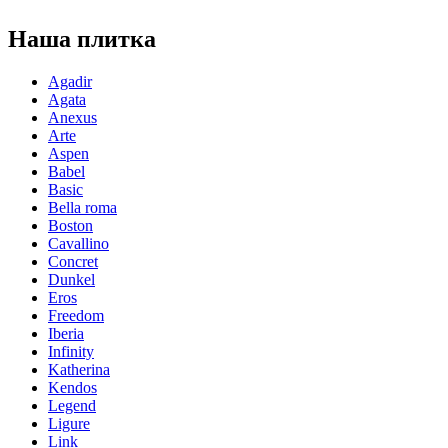
Наша плитка
Agadir
Agata
Anexus
Arte
Aspen
Babel
Basic
Bella roma
Boston
Cavallino
Concret
Dunkel
Eros
Freedom
Iberia
Infinity
Katherina
Kendos
Legend
Ligure
Link