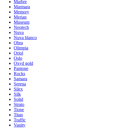
Marbre
Marmara
Memory
Merian
Museum
Neotech
Nuva
Nuva blanco
Obra
Olimpia
Oriol
Oslo
Oxyd gold
Pantone
Rocks
Samara
Serena
Silex
Silk
Solid
Strato
Tione
Titan
Traffic
Vanity