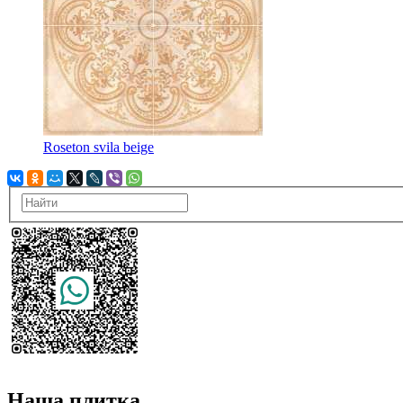
Roseton svila beige
Наша плитка