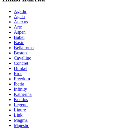
Agadir
Agata
Anexus
Arte
Aspen
Babel
Basic
Bella roma
Boston
Cavallino
Concret
Dunkel
Eros
Freedom
Iberia
Infinity
Katherina
Kendos
Legend
Ligure
Link
Magma
Majestic