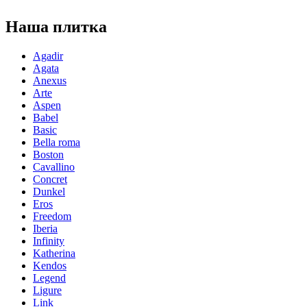
Наша плитка
Agadir
Agata
Anexus
Arte
Aspen
Babel
Basic
Bella roma
Boston
Cavallino
Concret
Dunkel
Eros
Freedom
Iberia
Infinity
Katherina
Kendos
Legend
Ligure
Link