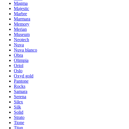
Magma
Majestic
Marbre
Marmara
Memory
Merian
Museum
Neotech
Nuva
Nuva blanco
Obra
Olimpia
Oriol
Oslo
Oxyd gold
Pantone
Rocks
Samara
Serena
Silex
Silk
Solid
Strato
Tione
Titan