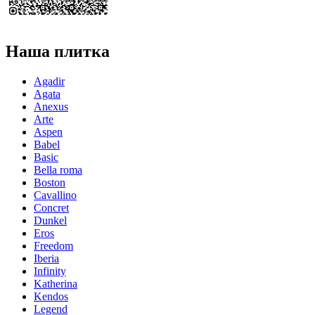
Наша плитка
Agadir
Agata
Anexus
Arte
Aspen
Babel
Basic
Bella roma
Boston
Cavallino
Concret
Dunkel
Eros
Freedom
Iberia
Infinity
Katherina
Kendos
Legend