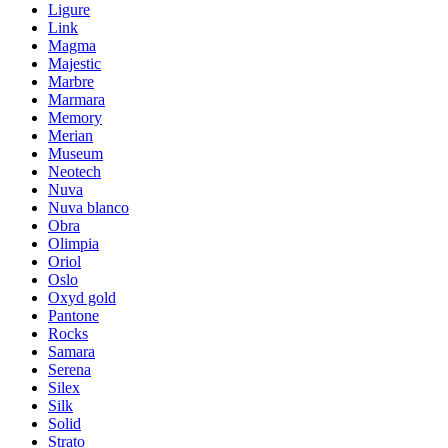
Ligure
Link
Magma
Majestic
Marbre
Marmara
Memory
Merian
Museum
Neotech
Nuva
Nuva blanco
Obra
Olimpia
Oriol
Oslo
Oxyd gold
Pantone
Rocks
Samara
Serena
Silex
Silk
Solid
Strato