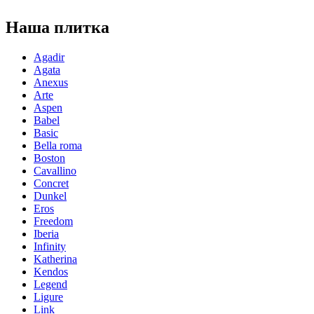
Наша плитка
Agadir
Agata
Anexus
Arte
Aspen
Babel
Basic
Bella roma
Boston
Cavallino
Concret
Dunkel
Eros
Freedom
Iberia
Infinity
Katherina
Kendos
Legend
Ligure
Link