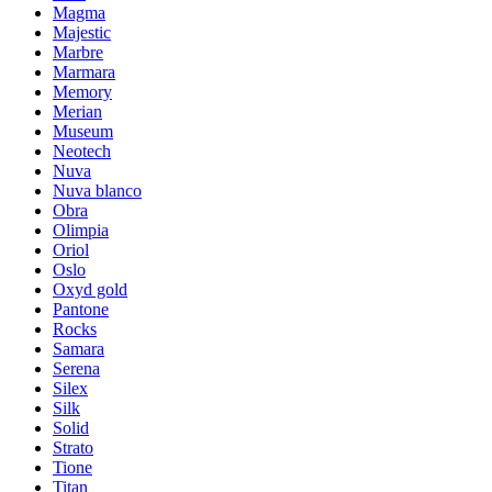
Magma
Majestic
Marbre
Marmara
Memory
Merian
Museum
Neotech
Nuva
Nuva blanco
Obra
Olimpia
Oriol
Oslo
Oxyd gold
Pantone
Rocks
Samara
Serena
Silex
Silk
Solid
Strato
Tione
Titan