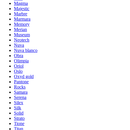
Magma
Majestic
Marbre
Marmara
Memory
Merian
Museum
Neotech
Nuva
Nuva blanco
Obra
Olimpia
Oriol
Oslo
Oxyd gold
Pantone
Rocks
Samara
Serena
Silex
Silk
Solid
Strato
Tione
Titan