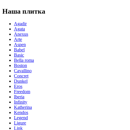
Наша плитка
Agadir
Agata
Anexus
Arte
Aspen
Babel
Basic
Bella roma
Boston
Cavallino
Concret
Dunkel
Eros
Freedom
Iberia
Infinity
Katherina
Kendos
Legend
Ligure
Link