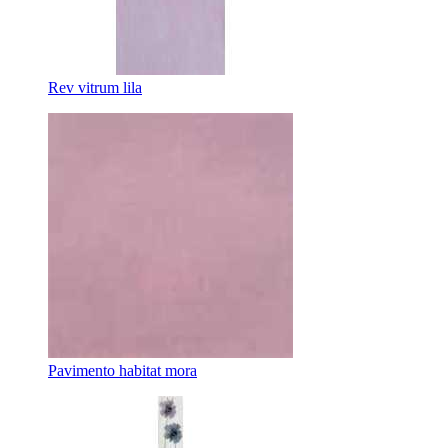
Rev vitrum lila
Pavimento habitat mora