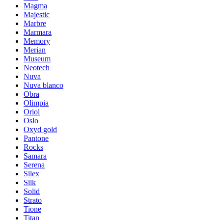
Magma
Majestic
Marbre
Marmara
Memory
Merian
Museum
Neotech
Nuva
Nuva blanco
Obra
Olimpia
Oriol
Oslo
Oxyd gold
Pantone
Rocks
Samara
Serena
Silex
Silk
Solid
Strato
Tione
Titan