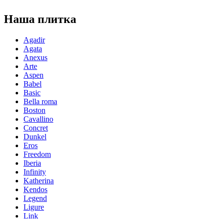
Наша плитка
Agadir
Agata
Anexus
Arte
Aspen
Babel
Basic
Bella roma
Boston
Cavallino
Concret
Dunkel
Eros
Freedom
Iberia
Infinity
Katherina
Kendos
Legend
Ligure
Link