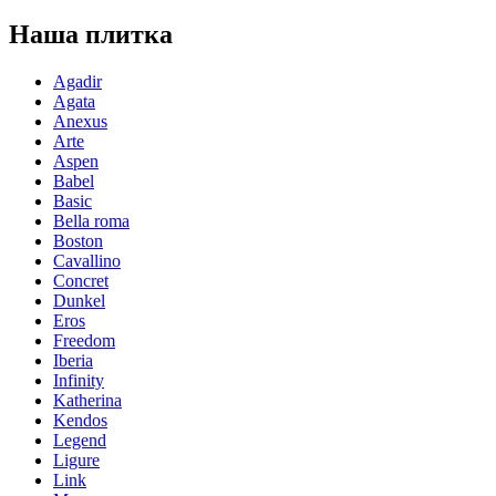
Наша плитка
Agadir
Agata
Anexus
Arte
Aspen
Babel
Basic
Bella roma
Boston
Cavallino
Concret
Dunkel
Eros
Freedom
Iberia
Infinity
Katherina
Kendos
Legend
Ligure
Link