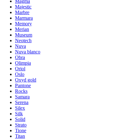
Magma
Majestic
Marbre
Marmara
Memory
Merian
Museum
Neotech
Nuva
Nuva blanco
Obra
Olimpia
Oriol
Oslo
Oxyd gold
Pantone
Rocks
Samara
Serena
Silex
Silk
Solid
Strato
Tione
Titan