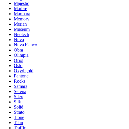
Majestic
Marbre
Marmara
Memory
Merian
Museum
Neotech
Nuva
Nuva blanco
Obra
Olimpia
Oriol
Oslo
Oxyd gold
Pantone
Rocks
Samara
Serena
Silex
Silk
Solid
Strato
Tione
Titan
Traffic