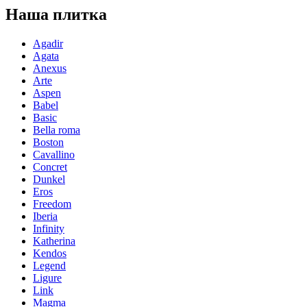
Наша плитка
Agadir
Agata
Anexus
Arte
Aspen
Babel
Basic
Bella roma
Boston
Cavallino
Concret
Dunkel
Eros
Freedom
Iberia
Infinity
Katherina
Kendos
Legend
Ligure
Link
Magma