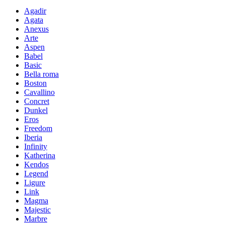
Agadir
Agata
Anexus
Arte
Aspen
Babel
Basic
Bella roma
Boston
Cavallino
Concret
Dunkel
Eros
Freedom
Iberia
Infinity
Katherina
Kendos
Legend
Ligure
Link
Magma
Majestic
Marbre