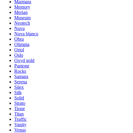
Marmara
Memory
Merian
Museum
Neotech
Nuva
Nuva blanco
Obra
Olimpia
Oriol
Oslo
Oxyd gold
Pantone
Rocks
Samara
Serena
Silex
Silk
Solid
Strato
Tione
Titan
Traffic
Vanity
Venus