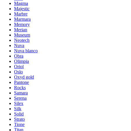
Magma
Majestic
Marbre
Marmara
Memory
Merian
Museum
Neotech
Nuva
Nuva blanco
Obra
Olimpia
Oriol
Oslo
Oxyd gold
Pantone
Rocks
Samara
Serena
Silex
Silk
Solid
Strato
Tione
Titan