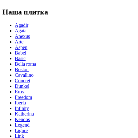
Наша плитка
Agadir
Agata
Anexus
Arte
Aspen
Babel
Basic
Bella roma
Boston
Cavallino
Concret
Dunkel
Eros
Freedom
Iberia
Infinity
Katherina
Kendos
Legend
Ligure
Link