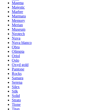
Magma
Majestic
Marbre
Marmara
Memory
Merian
Museum
Neotech
Nuva
Nuva blanco
Obra
Olimpia
Oriol
Oslo
Oxyd gold
Pantone
Rocks
Samara
Serena
Silex
Silk
Solid
Strato
Tione
Titan