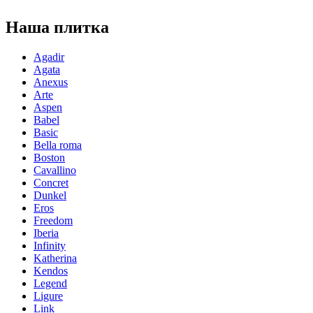
Наша плитка
Agadir
Agata
Anexus
Arte
Aspen
Babel
Basic
Bella roma
Boston
Cavallino
Concret
Dunkel
Eros
Freedom
Iberia
Infinity
Katherina
Kendos
Legend
Ligure
Link