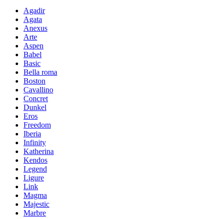
Agadir
Agata
Anexus
Arte
Aspen
Babel
Basic
Bella roma
Boston
Cavallino
Concret
Dunkel
Eros
Freedom
Iberia
Infinity
Katherina
Kendos
Legend
Ligure
Link
Magma
Majestic
Marbre