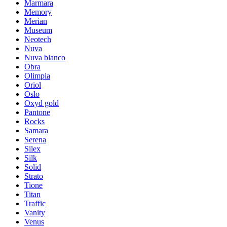
Marmara
Memory
Merian
Museum
Neotech
Nuva
Nuva blanco
Obra
Olimpia
Oriol
Oslo
Oxyd gold
Pantone
Rocks
Samara
Serena
Silex
Silk
Solid
Strato
Tione
Titan
Traffic
Vanity
Venus