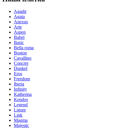
Agadir
Agata
Anexus
Arte
Aspen
Babel
Basic
Bella roma
Boston
Cavallino
Concret
Dunkel
Eros
Freedom
Iberia
Infinity
Katherina
Kendos
Legend
Ligure
Link
Magma
Majestic