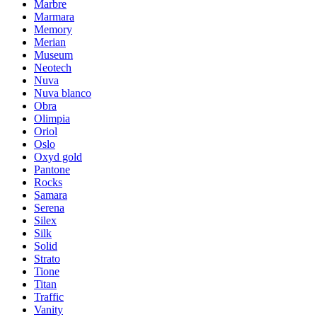
Marbre
Marmara
Memory
Merian
Museum
Neotech
Nuva
Nuva blanco
Obra
Olimpia
Oriol
Oslo
Oxyd gold
Pantone
Rocks
Samara
Serena
Silex
Silk
Solid
Strato
Tione
Titan
Traffic
Vanity