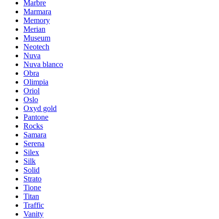
Marbre
Marmara
Memory
Merian
Museum
Neotech
Nuva
Nuva blanco
Obra
Olimpia
Oriol
Oslo
Oxyd gold
Pantone
Rocks
Samara
Serena
Silex
Silk
Solid
Strato
Tione
Titan
Traffic
Vanity