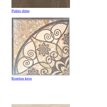
Pulpis shine
Roseton keos