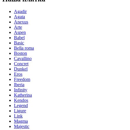
Agadir
Agata
Anexus
Arte
Aspen
Babel
Basic
Bella roma
Boston
Cavallino
Concret
Dunkel
Eros
Freedom
Iberia
Infinity
Katherina
Kendos
Legend
Ligure
Link
Magma
Majestic