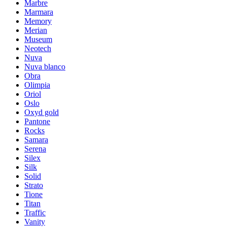
Marbre
Marmara
Memory
Merian
Museum
Neotech
Nuva
Nuva blanco
Obra
Olimpia
Oriol
Oslo
Oxyd gold
Pantone
Rocks
Samara
Serena
Silex
Silk
Solid
Strato
Tione
Titan
Traffic
Vanity