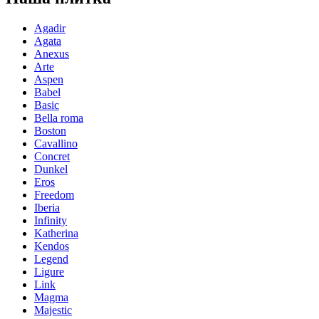
Agadir
Agata
Anexus
Arte
Aspen
Babel
Basic
Bella roma
Boston
Cavallino
Concret
Dunkel
Eros
Freedom
Iberia
Infinity
Katherina
Kendos
Legend
Ligure
Link
Magma
Majestic