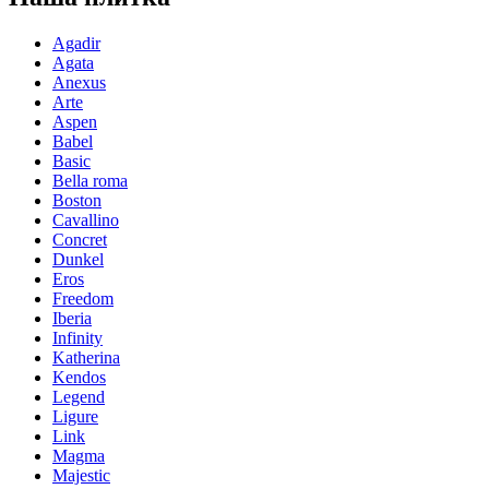
Agadir
Agata
Anexus
Arte
Aspen
Babel
Basic
Bella roma
Boston
Cavallino
Concret
Dunkel
Eros
Freedom
Iberia
Infinity
Katherina
Kendos
Legend
Ligure
Link
Magma
Majestic