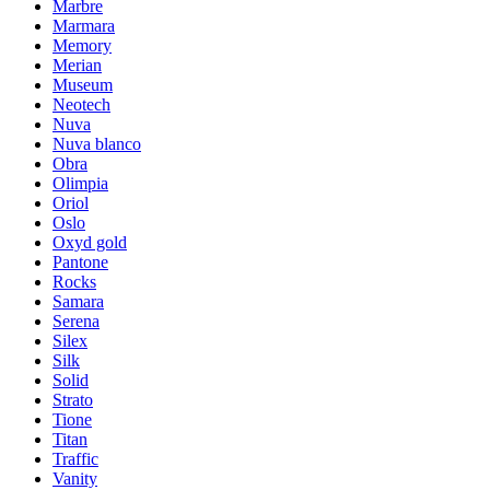
Marbre
Marmara
Memory
Merian
Museum
Neotech
Nuva
Nuva blanco
Obra
Olimpia
Oriol
Oslo
Oxyd gold
Pantone
Rocks
Samara
Serena
Silex
Silk
Solid
Strato
Tione
Titan
Traffic
Vanity