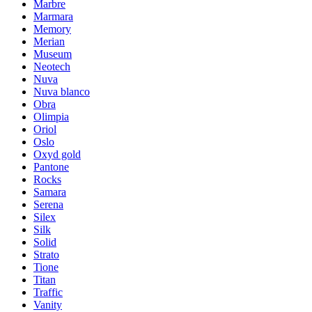
Marbre
Marmara
Memory
Merian
Museum
Neotech
Nuva
Nuva blanco
Obra
Olimpia
Oriol
Oslo
Oxyd gold
Pantone
Rocks
Samara
Serena
Silex
Silk
Solid
Strato
Tione
Titan
Traffic
Vanity