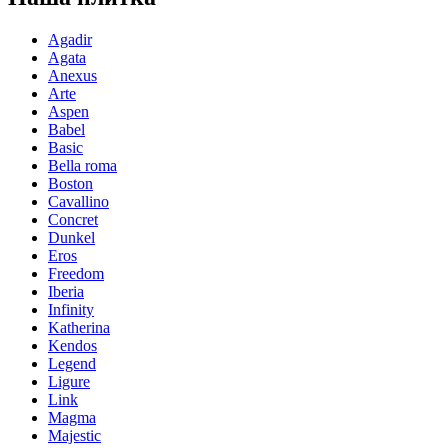
Agadir
Agata
Anexus
Arte
Aspen
Babel
Basic
Bella roma
Boston
Cavallino
Concret
Dunkel
Eros
Freedom
Iberia
Infinity
Katherina
Kendos
Legend
Ligure
Link
Magma
Majestic