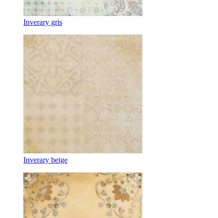
Inverary gris
Inverary beige