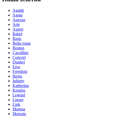
Agadir
Agata
Anexus
Arte
Aspen
Babel
Basic
Bella roma
Boston
Cavallino
Concret
Dunkel
Eros
Freedom
Iberia
Infinity
Katherina
Kendos
Legend
Ligure
Link
Magma
Majestic