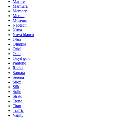
Marbre
Marmara
Memory
Merian
Museum
Neotech
Nuva
Nuva blanco
Obra
Olimpia
Oriol
Oslo
Oxyd gold
Pantone
Rocks
Samara
Serena
Silex
Silk
Solid
Strato
Tione
Titan
Traffic
Vanity