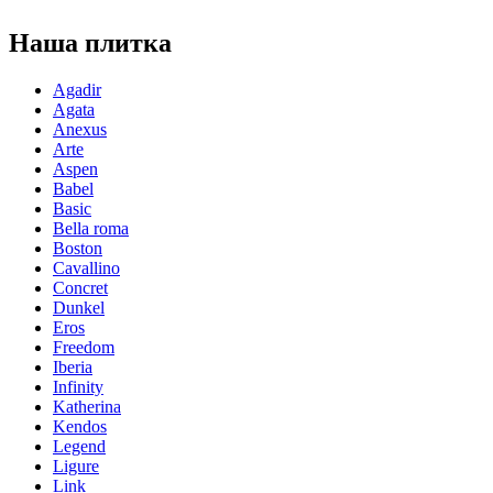
Наша плитка
Agadir
Agata
Anexus
Arte
Aspen
Babel
Basic
Bella roma
Boston
Cavallino
Concret
Dunkel
Eros
Freedom
Iberia
Infinity
Katherina
Kendos
Legend
Ligure
Link