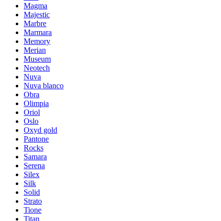
Magma
Majestic
Marbre
Marmara
Memory
Merian
Museum
Neotech
Nuva
Nuva blanco
Obra
Olimpia
Oriol
Oslo
Oxyd gold
Pantone
Rocks
Samara
Serena
Silex
Silk
Solid
Strato
Tione
Titan