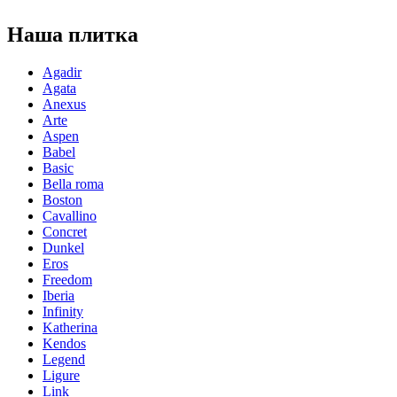
Наша плитка
Agadir
Agata
Anexus
Arte
Aspen
Babel
Basic
Bella roma
Boston
Cavallino
Concret
Dunkel
Eros
Freedom
Iberia
Infinity
Katherina
Kendos
Legend
Ligure
Link