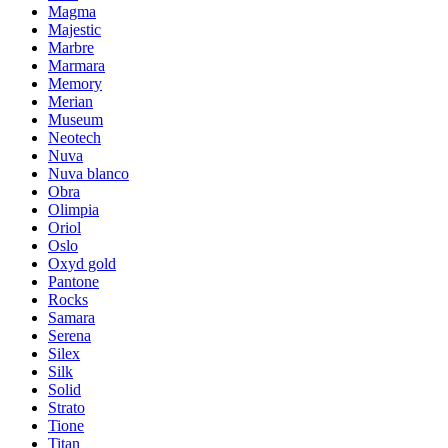
Magma
Majestic
Marbre
Marmara
Memory
Merian
Museum
Neotech
Nuva
Nuva blanco
Obra
Olimpia
Oriol
Oslo
Oxyd gold
Pantone
Rocks
Samara
Serena
Silex
Silk
Solid
Strato
Tione
Titan