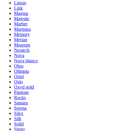
Ligure
Link
Magma
Majestic
Marbre
Marmara
Memory
Merian
Museum
Neotech
Nuva
Nuva blanco
Obra
Olimpia
Oriol
Oslo
Oxyd gold
Pantone
Rocks
Samara
Serena
Silex
Silk
Solid
Strato