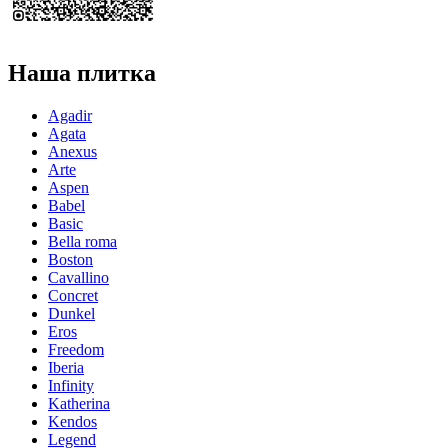
Наша плитка
Agadir
Agata
Anexus
Arte
Aspen
Babel
Basic
Bella roma
Boston
Cavallino
Concret
Dunkel
Eros
Freedom
Iberia
Infinity
Katherina
Kendos
Legend