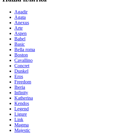
Agadir
Agata
Anexus
Arte
Aspen
Babel
Basic
Bella roma
Boston
Cavallino
Concret
Dunkel
Eros
Freedom
Iberia
Infinity
Katherina
Kendos
Legend
Ligure
Link
Magma
Majestic