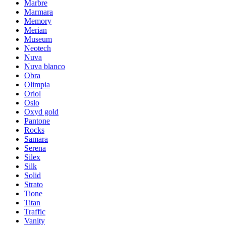
Marbre
Marmara
Memory
Merian
Museum
Neotech
Nuva
Nuva blanco
Obra
Olimpia
Oriol
Oslo
Oxyd gold
Pantone
Rocks
Samara
Serena
Silex
Silk
Solid
Strato
Tione
Titan
Traffic
Vanity