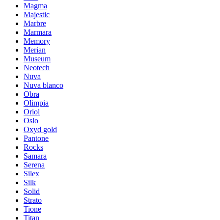
Magma
Majestic
Marbre
Marmara
Memory
Merian
Museum
Neotech
Nuva
Nuva blanco
Obra
Olimpia
Oriol
Oslo
Oxyd gold
Pantone
Rocks
Samara
Serena
Silex
Silk
Solid
Strato
Tione
Titan