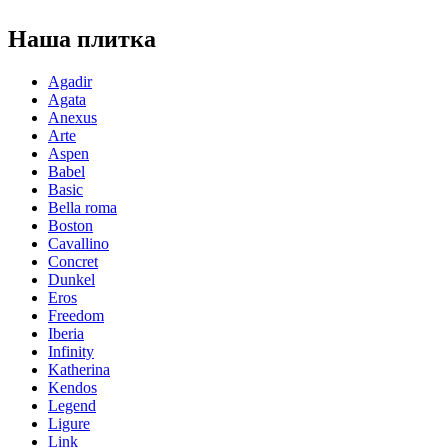
Наша плитка
Agadir
Agata
Anexus
Arte
Aspen
Babel
Basic
Bella roma
Boston
Cavallino
Concret
Dunkel
Eros
Freedom
Iberia
Infinity
Katherina
Kendos
Legend
Ligure
Link