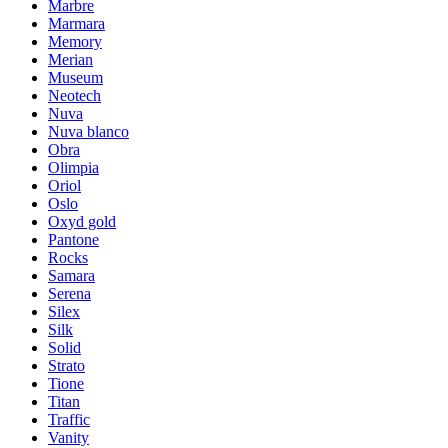
Marbre
Marmara
Memory
Merian
Museum
Neotech
Nuva
Nuva blanco
Obra
Olimpia
Oriol
Oslo
Oxyd gold
Pantone
Rocks
Samara
Serena
Silex
Silk
Solid
Strato
Tione
Titan
Traffic
Vanity