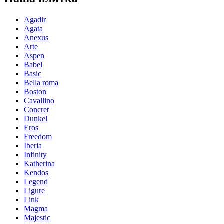
Agadir
Agata
Anexus
Arte
Aspen
Babel
Basic
Bella roma
Boston
Cavallino
Concret
Dunkel
Eros
Freedom
Iberia
Infinity
Katherina
Kendos
Legend
Ligure
Link
Magma
Majestic