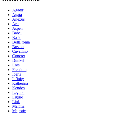
Agadir
Agata
Anexus
Arte
Aspen
Babel
Basic
Bella roma
Boston
Cavallino
Concret
Dunkel
Eros
Freedom
Iberia
Infinity
Katherina
Kendos
Legend
Ligure
Link
Magma
Majestic