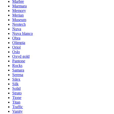
Marbre
Marmara
Memory
Merian
Museum
Neotech
Nuva
Nuva blanco
Obra
Olimpia
Oriol
Oslo
Oxyd gold
Pantone
Rocks
Samara
Serena
Silex
Silk
Solid
Strato
Tione
Titan
Traffic
Vanity