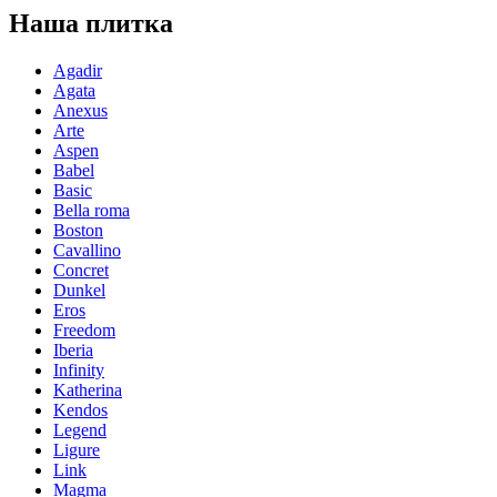
Наша плитка
Agadir
Agata
Anexus
Arte
Aspen
Babel
Basic
Bella roma
Boston
Cavallino
Concret
Dunkel
Eros
Freedom
Iberia
Infinity
Katherina
Kendos
Legend
Ligure
Link
Magma