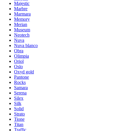
Majestic
Marbre
Marmara
Memory
Merian
Museum
Neotech
Nuva
Nuva blanco
Obra
Olimpia
Oriol
Oslo
Oxyd gold
Pantone
Rocks
Samara
Serena
Silex
Silk
Solid
Strato
Tione
Titan
Traffic