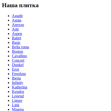
Наша плитка
Agadir
Agata
Anexus
Arte
Aspen
Babel
Basic
Bella roma
Boston
Cavallino
Concret
Dunkel
Eros
Freedom
Iberia
Infinity
Katherina
Kendos
Legend
Ligure
Link
Magma