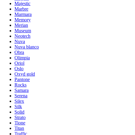
Majestic
Marbre
Marmara
Memory
Merian
Museum
Neotech
Nuva
Nuva blanco
Obra
Olimpia
Oriol
Oslo
Oxyd gold
Pantone
Rocks
Samara
Serena
Silex
Silk
Solid
Strato
Tione
Titan
Traffic