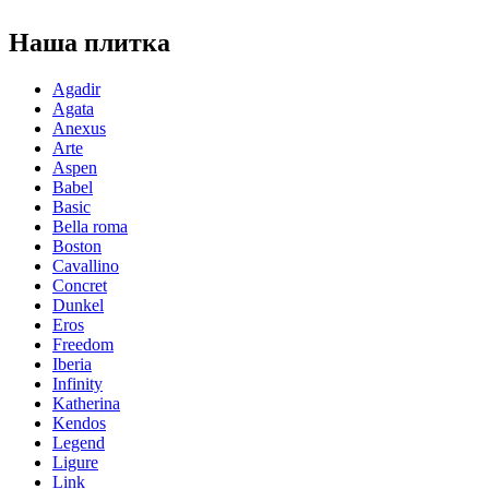
Наша плитка
Agadir
Agata
Anexus
Arte
Aspen
Babel
Basic
Bella roma
Boston
Cavallino
Concret
Dunkel
Eros
Freedom
Iberia
Infinity
Katherina
Kendos
Legend
Ligure
Link