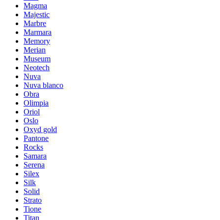
Magma
Majestic
Marbre
Marmara
Memory
Merian
Museum
Neotech
Nuva
Nuva blanco
Obra
Olimpia
Oriol
Oslo
Oxyd gold
Pantone
Rocks
Samara
Serena
Silex
Silk
Solid
Strato
Tione
Titan