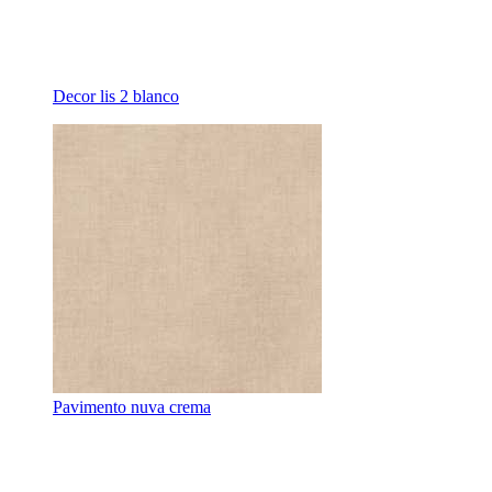
Decor lis 2 blanco
Pavimento nuva crema