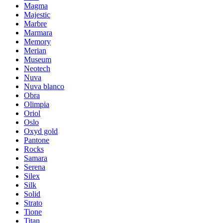
Magma
Majestic
Marbre
Marmara
Memory
Merian
Museum
Neotech
Nuva
Nuva blanco
Obra
Olimpia
Oriol
Oslo
Oxyd gold
Pantone
Rocks
Samara
Serena
Silex
Silk
Solid
Strato
Tione
Titan