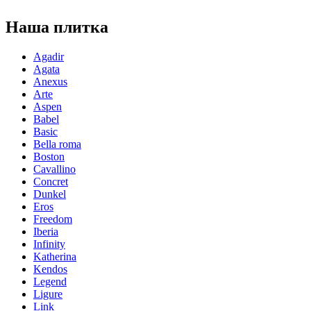
Наша плитка
Agadir
Agata
Anexus
Arte
Aspen
Babel
Basic
Bella roma
Boston
Cavallino
Concret
Dunkel
Eros
Freedom
Iberia
Infinity
Katherina
Kendos
Legend
Ligure
Link