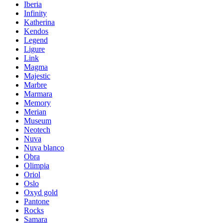
Iberia
Infinity
Katherina
Kendos
Legend
Ligure
Link
Magma
Majestic
Marbre
Marmara
Memory
Merian
Museum
Neotech
Nuva
Nuva blanco
Obra
Olimpia
Oriol
Oslo
Oxyd gold
Pantone
Rocks
Samara