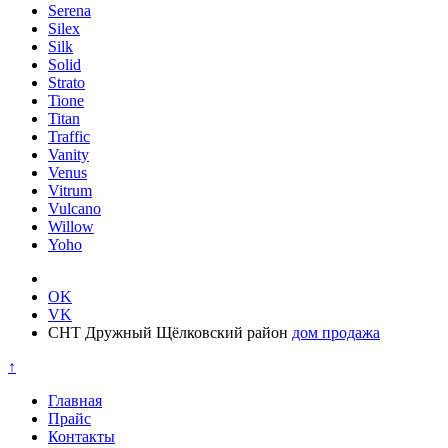
Serena
Silex
Silk
Solid
Strato
Tione
Titan
Traffic
Vanity
Venus
Vitrum
Vulcano
Willow
Yoho
OK
VK
СНТ Дружный Щёлковский район
дом продажа
↑
Главная
Прайс
Контакты