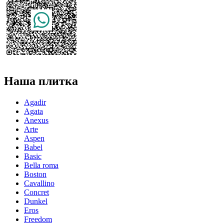
Наша плитка
Agadir
Agata
Anexus
Arte
Aspen
Babel
Basic
Bella roma
Boston
Cavallino
Concret
Dunkel
Eros
Freedom