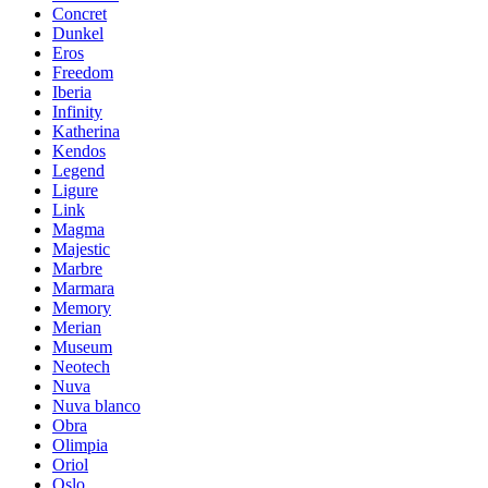
Concret
Dunkel
Eros
Freedom
Iberia
Infinity
Katherina
Kendos
Legend
Ligure
Link
Magma
Majestic
Marbre
Marmara
Memory
Merian
Museum
Neotech
Nuva
Nuva blanco
Obra
Olimpia
Oriol
Oslo