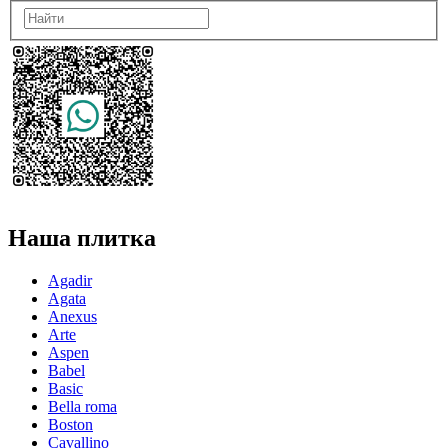
Наша плитка
Agadir
Agata
Anexus
Arte
Aspen
Babel
Basic
Bella roma
Boston
Cavallino