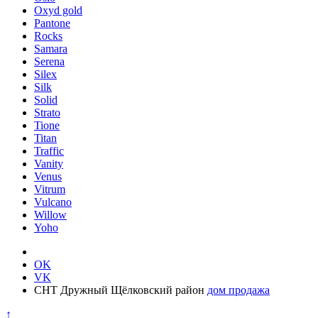
Oxyd gold
Pantone
Rocks
Samara
Serena
Silex
Silk
Solid
Strato
Tione
Titan
Traffic
Vanity
Venus
Vitrum
Vulcano
Willow
Yoho
OK
VK
СНТ Дружный Щёлковский район
дом продажа
↑