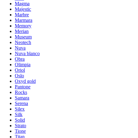
Magma
Majestic
Marbre
Marmara
Memory
Merian
Museum
Neotech
Nuva
Nuva blanco
Obra
Olimpia
Oriol
Oslo
Oxyd gold
Pantone
Rocks
Samara
Serena
Silex
Silk
Solid
Strato
Tione
Titan