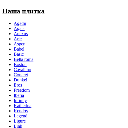
Наша плитка
Agadir
Agata
Anexus
Arte
Aspen
Babel
Basic
Bella roma
Boston
Cavallino
Concret
Dunkel
Eros
Freedom
Iberia
Infinity
Katherina
Kendos
Legend
Ligure
Link