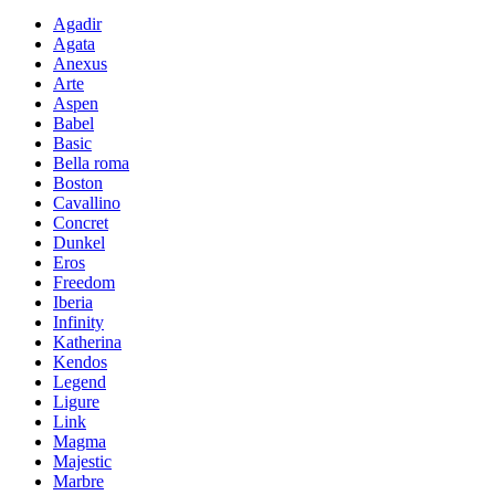
Agadir
Agata
Anexus
Arte
Aspen
Babel
Basic
Bella roma
Boston
Cavallino
Concret
Dunkel
Eros
Freedom
Iberia
Infinity
Katherina
Kendos
Legend
Ligure
Link
Magma
Majestic
Marbre