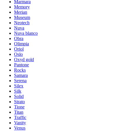
Marmara
Memory
Merian
Museum
Neotech
Nuva
Nuva blanco
Obra
Olimpia
Oriol
Oslo
Oxyd gold
Pantone
Rocks
Samara
Serena
Silex
Silk
Solid
Strato
Tione
Titan
Traffic
Vanity
Venus