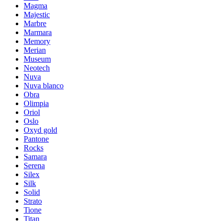
Magma
Majestic
Marbre
Marmara
Memory
Merian
Museum
Neotech
Nuva
Nuva blanco
Obra
Olimpia
Oriol
Oslo
Oxyd gold
Pantone
Rocks
Samara
Serena
Silex
Silk
Solid
Strato
Tione
Titan