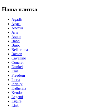
Наша плитка
Agadir
Agata
Anexus
Arte
Aspen
Babel
Basic
Bella roma
Boston
Cavallino
Concret
Dunkel
Eros
Freedom
Iberia
Infinity
Katherina
Kendos
Legend
Ligure
Link