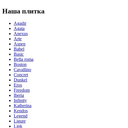
Наша плитка
Agadir
Agata
Anexus
Arte
Aspen
Babel
Basic
Bella roma
Boston
Cavallino
Concret
Dunkel
Eros
Freedom
Iberia
Infinity
Katherina
Kendos
Legend
Ligure
Link