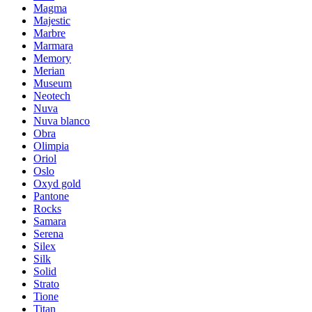
Magma
Majestic
Marbre
Marmara
Memory
Merian
Museum
Neotech
Nuva
Nuva blanco
Obra
Olimpia
Oriol
Oslo
Oxyd gold
Pantone
Rocks
Samara
Serena
Silex
Silk
Solid
Strato
Tione
Titan